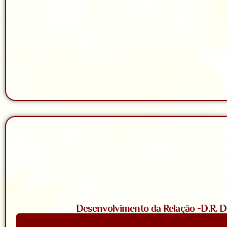
Desenvolvimento da Relação -D.R. D. 
Saiba Mais