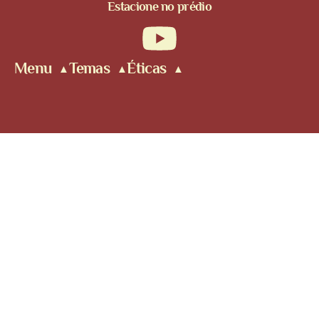
Estacione no prédio
Menu
Temas
Éticas