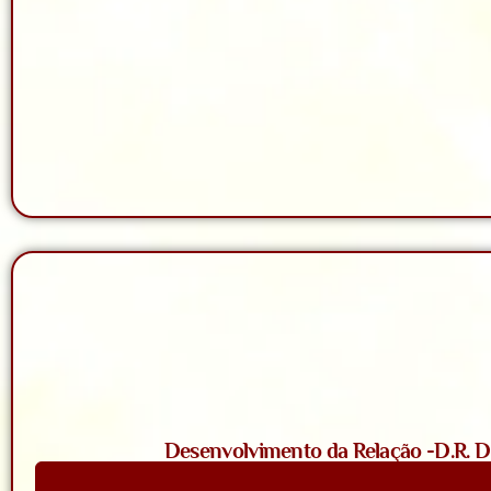
Desenvolvimento da Relação -D.R. D. 
Saiba Mais