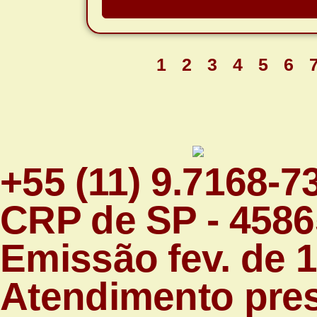
1
2
3
4
5
6
+55 (11) 9.7168-7
CRP de SP - 4586
Emissão fev. de 
Atendimento pres