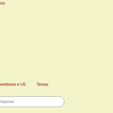
eembolso e I.R.
Temas