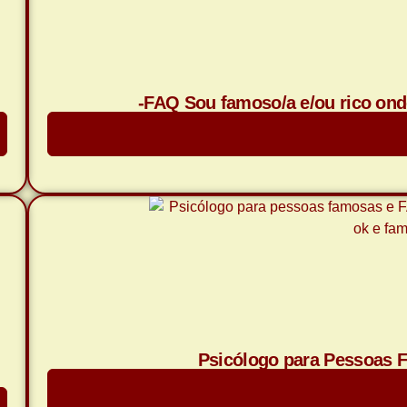
-FAQ Sou famoso/a e/ou rico ond
Saiba M
Psicólogo para Pessoas 
Saiba M