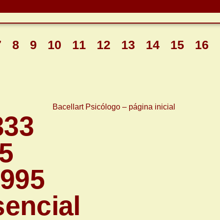
Saiba Mais
7
8
9
10
11
12
13
14
15
16
333
5
1995
encial