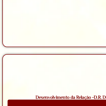
Desenvolvimento da Relação -D.R. D. 
Saiba Mais