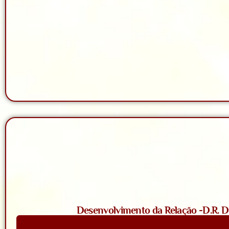
Desenvolvimento da Relação -D.R. D. 
Saiba Mais