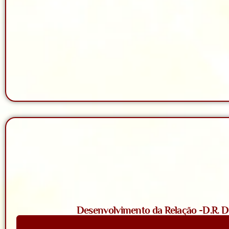
Desenvolvimento da Relação -D.R. D. 
Saiba Mais