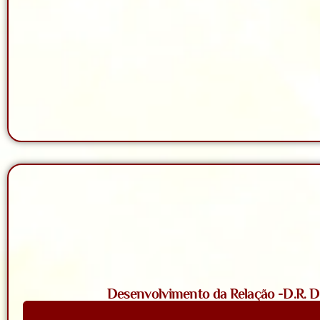
Desenvolvimento da Relação -D.R. D. 
Saiba Mais