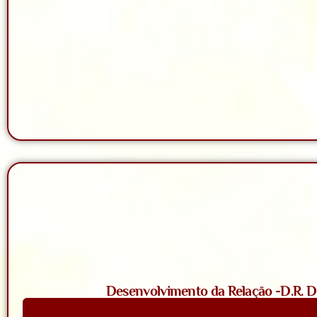
Desenvolvimento da Relação -D.R. D. 
Saiba Mais