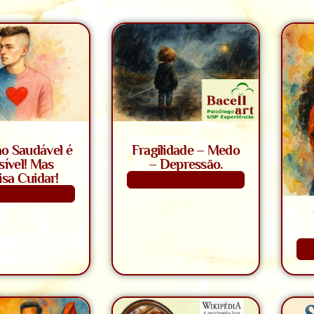
ão Saudável é
Fragilidade – Medo
sível! Mas
– Depressão.
isa Cuidar!
Saiba Mais
aiba Mais