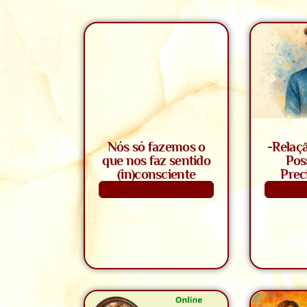
Nós só fazemos o
-Relaç
que nos faz sentido
Pos
(in)consciente
Prec
Saiba Mais
S