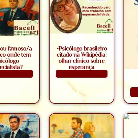
ou famoso/a
-Psicólogo brasileiro
ico onde tem
citado na Wikipédia:
sicólogo
olhar clínico sobre
ecialista?
esperança
aiba Mais
Saiba Mais