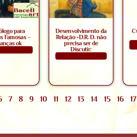
ólogo para
Desenvolvimento da
C
s Famosas –
Relação -D.R. D. não
nanças ok
precisa ser de
Discutir:
aiba Mais
Saiba Mais
6
7
8
9
10
11
12
13
14
15
16
17