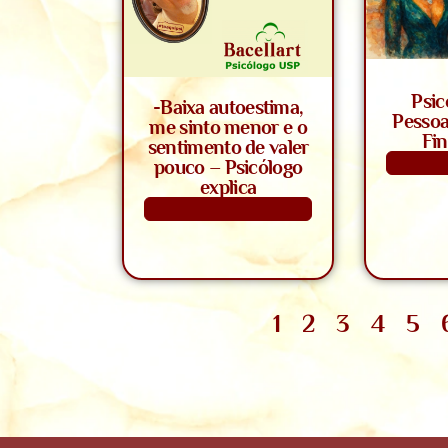
Psic
-Baixa autoestima,
Pessoa
me sinto menor e o
Fi
sentimento de valer
S
pouco – Psicólogo
explica
Saiba Mais
1
2
3
4
5