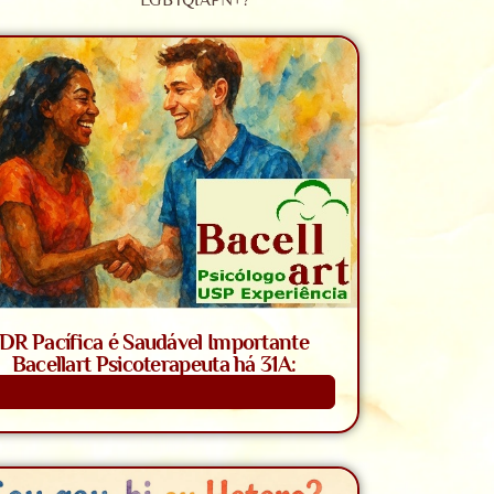
LGBTQIAPN+?
DR Pacífica é Saudável Importante
Bacellart Psicoterapeuta há 31A:
Saiba Mais