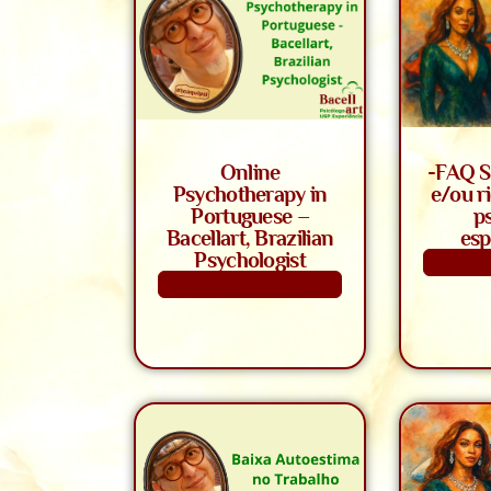
Online
-FAQ S
Psychotherapy in
e/ou r
Portuguese –
p
Bacellart, Brazilian
esp
Psychologist
S
Saiba Mais