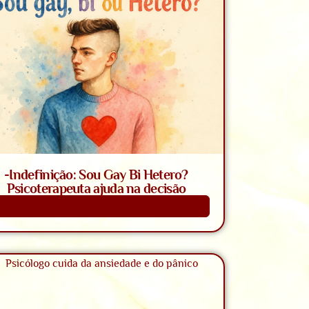
-Indefinição: Sou Gay Bi Hetero?
Psicoterapeuta ajuda na decisão
Saiba Mais