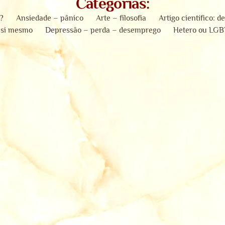
Categorias:
?
Ansiedade – pânico
Arte – filosofia
Artigo científico: d
e si mesmo
Depressão – perda – desemprego
Hetero ou LG