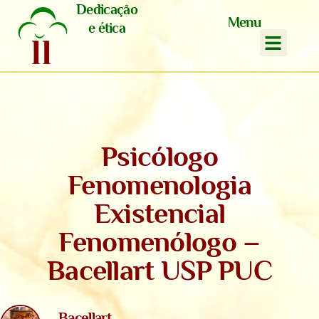
Dedicação
Menu
e ética
Psicólogo
Fenomenologia
Existencial
Fenomenólogo –
Bacellart USP PUC
Bacellart