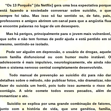
“Os 13 Porquês” [da Netflix] gera uma boa expectativa porque
está fazendo a sociedade conversar sobre suicídio, o que
sempre foi tabu. Mas isso só faz sentido se, de fato, pais,
professores e amigos abrirem um canal para que a angústia flua
e encontre palavras no lugar de um desespero.
Mas há perigos, principalmente para o jovem mais vulnerável,
que sofre e não tem formas de pedir ajuda e está perdido em si
mesmo, sentindo-se isolado.
Pode ser alguém em depressão, o usuário de drogas, aquele
com família disfuncional ou com humor muito instável. O
adolescente é mais impulsivo, neurologicamente, ele ainda não
tem o sistema nervoso central completamente desenvolvido.
Todo manual de prevenção ao suicídio diz para não dar
detalhes sobre o método, não publicar fotos, não dramatizar, não
fazer do suicida um herói, pois tudo isso aumenta o risco de
contágio. A série comete todos esses pecados, além de
romantizar o ato.
Suicídio se explica por uma grande combinação de fatores,
junto com a história de vida, que une genética, família,