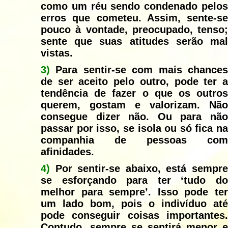
como um réu sendo condenado pelos
erros que cometeu. Assim, sente-se
pouco à vontade, preocupado, tenso;
sente que suas atitudes serão mal
vistas.
3)
Para sentir-se com mais chances
de ser aceito pelo outro, pode ter a
tendência de fazer o que os outros
querem, gostam e valorizam. Não
consegue dizer não. Ou para não
passar por isso, se isola ou só fica na
companhia de pessoas com
afinidades.
4)
Por sentir-se abaixo, está sempr
se esforçando para ter ‘tudo do
melhor para sempre’. Isso pode ter
um lado bom, pois o indivíduo até
pode conseguir coisas importantes.
Contudo, sempre se sentirá menor e