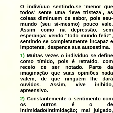
O indivíduo sentindo-se ‘menor que
todos’ sente uma ‘leve tristeza’, as
coisas diminuem de sabor, pois seu-
mundo (seu si-mesmo) pouco vale.
Assim como na depressão, sem
esperança; vendo “todo mundo feliz”,
sentindo-se completamente incapaz e
impotente, despenca sua autoestima.
1)
Muitas vezes o indivíduo se define
como tímido, pois é retraído, com
receio de ser notado. Parte da
imaginação que suas opiniões nada
valem, de que ninguém lhe dará
ouvidos. Assim, vive inibido,
apreensivo.
2)
Constantemente o sentimento com
os outros é o de
intimidado/intimidação; mal julgado,