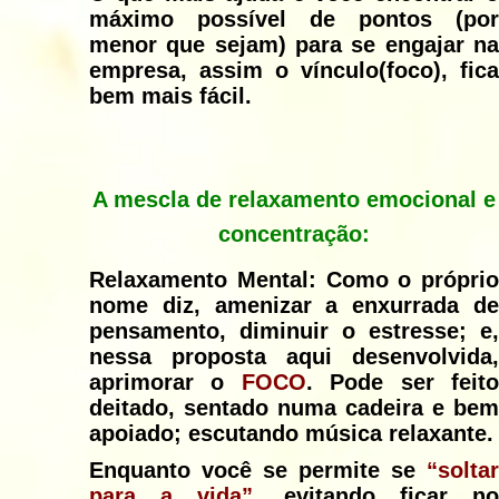
máximo possível de pontos (por
menor que sejam) para se engajar na
empresa, assim o vínculo(foco), fica
bem mais fácil.
A mescla de relaxamento emocional e
concentração:
Relaxamento Mental: Como o próprio
nome diz, amenizar a enxurrada de
pensamento, diminuir o estresse; e,
nessa proposta aqui desenvolvida,
aprimorar o
FOCO
.
Pode ser feit
deitado, sentado numa cadeira e bem
apoiado; escutando música relaxante.
Enquanto você se permite se
“soltar
para a vida”
, evitando ficar no