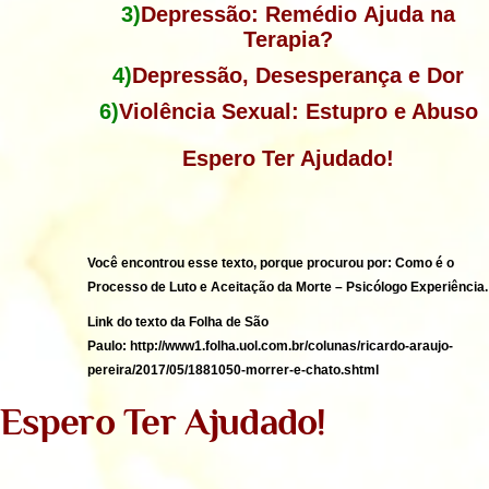
3)
Depressão:
Remédio
Ajuda
na
Terapia?
4)
Depressão,
Desesperança
e Dor
6)
Violê
ncia
Sexual:
Estupro
e Abuso
Espero Ter Ajudado!
Você encontrou esse texto, porque procurou por: Como é o
Processo de Luto e Aceitação da Morte – Psicólogo Experiência.
Link do texto da Folha de São
Paulo: http://www1.folha.uol.com.br/colunas/ricardo-araujo-
pereira/2017/05/1881050-morrer-e-chato.shtml
Espero Ter Ajudado!