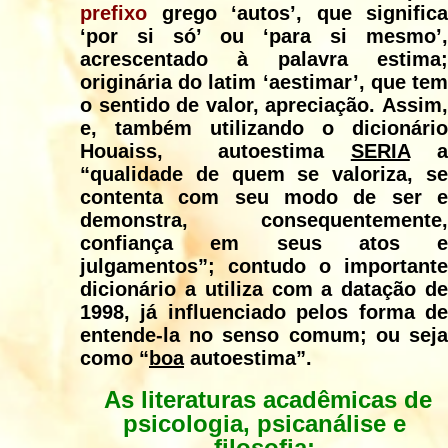
prefixo
grego ‘autos’, que significa
‘por si só’ ou ‘para si mesmo’,
acrescentado à palavra estima;
originária do latim ‘aestimar’, que tem
o sentido de valor, apreciação. Assim,
e, também utilizando o dicionário
Houaiss, autoestima
SERIA
a
“qualidade de quem se valoriza, se
contenta com seu modo de ser e
demonstra, consequentemente,
confiança em seus atos e
julgamentos”; contudo o importante
dicionário a utiliza com a datação de
1998, já influenciado pelos forma de
entende-la no senso comum; ou seja
como “
boa
autoestima”.
As literaturas acadêmicas de
psicologia, psicanálise e
filosofia: