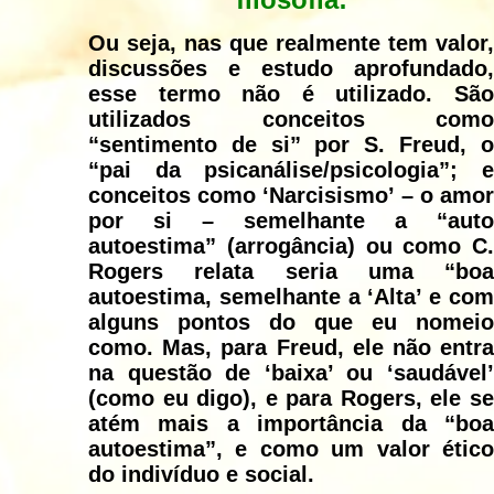
Ou seja, nas que realmente tem valor,
discussões e estudo aprofundado,
esse termo não é utilizado. São
utilizados conceitos como
“sentimento de si” por S. Freud, o
“pai da psicanálise/psicologia”; e
conceitos como ‘Narcisismo’ – o amor
por si – semelhante a “auto
autoestima” (arrogância) ou como C.
Rogers relata seria uma “boa
autoestima, semelhante a ‘Alta’ e com
alguns pontos do que eu nomeio
como. Mas, para Freud, ele não entra
na questão de ‘baixa’ ou ‘saudável’
(como eu digo), e para Rogers, ele se
atém mais a importância da “boa
autoestima”, e como um valor ético
do indivíduo e social.