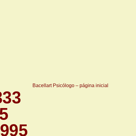
333
5
1995