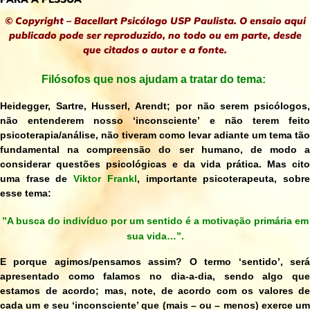
© Copyright – Bacellart Psicólogo USP Paulista. O ensaio aqui
publicado pode ser reproduzido, no todo ou em parte, desde
que citados o autor e a fonte.
Filósofos que nos ajudam a tratar do tema:
Heidegger, Sartre, Husserl, Arendt; por não serem psicólogos,
não entenderem nosso ‘inconsciente’ e não terem feito
psicoterapia/análise, não tiveram como levar adiante um tema tão
fundamental na compreensão do ser humano, de modo a
considerar questões psicológicas e da vida prática. Mas cito
uma frase de
Viktor Frankl
, importante psicoterapeuta, sobr
esse tema:
⁠”A busca do indivíduo por um sentido é a motivação primária em
sua vida…”.
E porque agimos/pensamos assim?
O termo ‘sentido’, ser
apresentado como falamos no dia-a-dia, sendo algo que
estamos de acordo; mas, note, de acordo com os valores de
cada um e seu ‘inconsciente’ que (mais – ou – menos) exerce um