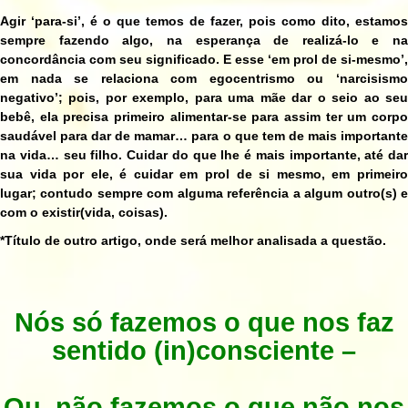
Agir ‘para-si’, é o que temos de fazer, pois como dito, estamos
sempre fazendo algo, na esperança de realizá-lo e na
concordância com seu significado. E esse ‘em prol de si-mesmo’,
em nada se relaciona com egocentrismo ou ‘narcisismo
negativo’; pois, por exemplo, para uma mãe dar o seio ao seu
bebê, ela precisa primeiro alimentar-se para assim ter um corpo
saudável para dar de mamar… para o que tem de mais importante
na vida… seu filho. Cuidar do que lhe é mais importante, até dar
sua vida por ele, é cuidar em prol de si mesmo, em primeiro
lugar; contudo sempre com alguma referência a algum outro(s) e
com o existir(vida, coisas).
*Título de outro artigo, onde será melhor analisada a questão.
Nós só fazemos o que nos faz
sentido (in)consciente –
Ou, não fazemos o que não nos