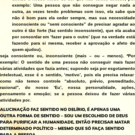
exemplo: Uma pessoa que não consegue negar nada a
outra, as vezes tendo problemas com isso, ela sabe que
não é bom para ela ceder sempre, mas sua necessidade
inconsciente ou “semi consciente” de precisar agradar ao
outro é tão forte (faz sentido inconsciente), que ela acaba
por concordar em ‘fazer para o outro’ (que na verdade está
fazendo para si mesma, receber a aprovação e afeto de
quem ajudou).
seja consciente ou, inconsciente (mais – ou – menos). *Por
exemplo: O sentido de uma pessoa não conseguir mais fazer
várias atividades que fazia antes; supondo seja por esgotamento
intelectual, esse é o sentido, ‘motivo’, pois ela precisa relaxar
como não temos controle “absoluto, prévio, premeditado,
racional”, do nosso ‘Eu’, nossa personalidade, ações,
pensamento e emoção; se a pessoa deixou de fazer várias
atividades por
.
ALUCINAÇÃO FAZ SENTIDO NO DELÍRIO, É APENAS UMA
OUTRA FORMA DE SENTIDO – SOU UM ESCOLHIDO DE DEUS
PARA PURIFICAR A HUMANIDADE, ENTÃO PRECISAR MATAR
DETERMINADO POLÍTICO – MESMO QUE SÓ FAÇA SENTIDO
PARA A PESSOA