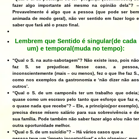
fazer algo importante até mesmo na opinião dela”? –
Provavelmente é algo que a pessoa (que pode ser bem
animada de modo geral), não ver sentido em fazer logo e
saber que fará até o prazo final.
Lembrem que Sentido é singular(de cada
um) e temporal(muda no tempo):
“Qual o S. na auto-sabotagem”? Não existe isso, pois não
faz S. se prejudicar. Nesse caso, a pessoa,
inconscientemente (mais – ou menos), fez o que lhe faz S.,
como nos exemplos da gastronomia e ‘não dizer não aos
outros’.
“Qual o S. de um camponês ter um trabalho que odeia;
quase como um escravo pelo tanto que esforço que faz e,
o quase nada que recebe”? – Ele, a princípio(por exemplo),
precisa desse mísero salário para sua sobrevivência e de
sua família. Pode também não saber fazer algo e/ou não ter
outra oportunidade melhor.
“Qual o S. de um suicídio”? – Há vários casos que a
pessoa teve um ‘ímpeto incontrolável’ e não planejou; mas,