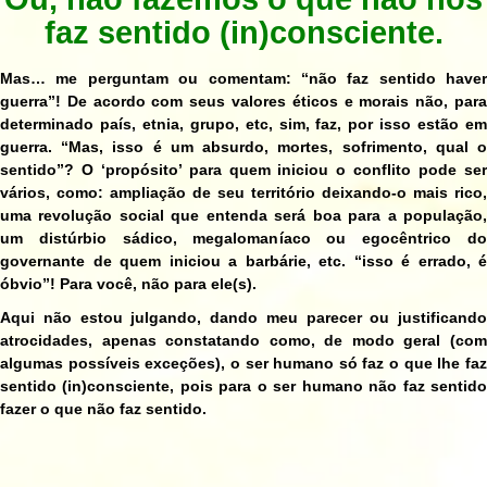
faz sentido (in)consciente.
Mas… me perguntam ou comentam: “não faz sentido haver
guerra”! De acordo com seus valores éticos e morais não, para
determinado país, etnia, grupo, etc, sim, faz, por isso estão em
guerra. “Mas, isso é um absurdo, mortes, sofrimento, qual o
sentido”? O ‘propósito’ para quem iniciou o conflito pode ser
vários, como: ampliação de seu território deixando-o mais rico,
uma revolução social que entenda será boa para a população,
um distúrbio sádico, megalomaníaco ou egocêntrico do
governante de quem iniciou a barbárie, etc. “isso é errado, é
óbvio”! Para você, não para ele(s).
Aqui não estou julgando, dando meu parecer ou justificando
atrocidades, apenas constatando como, de modo geral (com
algumas possíveis exceções), o ser humano só faz o que lhe faz
sentido (in)consciente, pois para o ser humano não faz sentido
fazer o que não faz sentido.