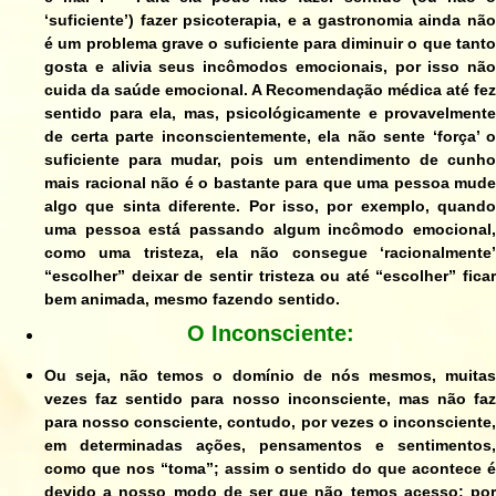
‘suficiente’) fazer psicoterapia, e a gastronomia ainda não
é um problema grave o suficiente para diminuir o que tanto
gosta e alivia seus incômodos emocionais, por isso não
cuida da saúde emocional. A Recomendação médica até fez
sentido para ela, mas, psicológicamente e provavelmente
de certa parte inconscientemente, ela não
sente
‘força’ o
suficiente para mudar, pois um entendimento de cunho
mais racional não é o bastante para que uma pessoa mude
algo que
sinta
diferente. Por isso, por exemplo, quando
uma pessoa está passando algum incômodo emocional,
como uma tristeza, ela não consegue ‘racionalmente’
“escolher” deixar de sentir tristeza ou até “escolher” ficar
bem animada, mesmo fazendo sentido.
O Inconsciente:
Ou seja, não temos o domínio de nós mesmos, muitas
vezes faz sentido para nosso inconsciente, mas não faz
para nosso consciente, contudo, por vezes o inconsciente,
em determinadas ações, pensamentos e sentimentos,
como que nos “toma”; assim o sentido do que acontece é
devido a nosso modo de ser que não temos acesso; por