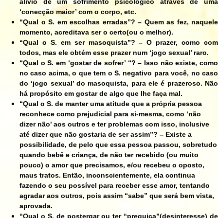
alívio de um sofrimento psicológico através de uma
‘conecção maior’ com o corpo, etc.
“Qual o S. em escolhas erradas”? – Quem as fez, naquele
momento, acreditava ser o certo(ou o melhor).
“Qual o S. em ser masoquista”? – O prazer, como com
todos, mas ele obtém esse prazer num ‘jogo sexual’ raro.
“Qual o S. em ‘gostar de sofrer’ “? – Isso não existe, como
no caso acima, o que tem o S. negativo para você, no caso
do ‘jogo sexual’ do masoquista, para ele é prazeroso. Não
há propósito em gostar de algo que lhe faça mal.
“Qual o S. de manter uma atitude que a própria pessoa
reconhece como prejudicial para si-mesma, como ‘não
dizer não’ aos outros e ter problemas com isso, inclusive
até dizer que não gostaria de ser assim”? – Existe a
possibilidade, de pelo que essa pessoa passou, sobretudo
quando bebê e criança, de não ter recebido (ou muito
pouco) o amor que precisamos, e/ou recebeu o oposto,
maus tratos. Então, inconscientemente, ela continua
fazendo o seu possível para receber esse amor, tentando
agradar aos outros, pois assim “sabe” que será bem vista,
aprovada.
“Qual o S. de postergar ou ter “preguiça”(desinteresse) de