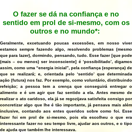
O fazer se dá na confiança e no
sentido em prol de si-mesmo, com os
outros e no mundo*:
Geralmente, excetuando poucas excessões, em nosso viver
estamos sempre fazendo algo, resolvendo problemas (mesmo
que para lazer), dormindo, pensando, tudo. Esse fazer [que pode
(mais – ou menos) ser inconsciente] é ‘possibilitado’, digamos
assim, como uma “energia inicial”, pela confiança (esperança) de
que se realizará; e, orientada pelo ‘sentido’ que determinada
ação (futura) nos faz. Por exemplo, como voluntário, distribuindo
refeição; a pessoa tem a crença que conseguirá entregar o
alimento e é um agir que faz sentido a ela.
Antes mesmo d
realizar o ato caridoso, ela já se regozijava satisfeita consigo por
concretizar algo que lhe é tão importante, já pensava mais além
inclusive, contando aos entes queridos sobre como foi. Esse
fazer foi em prol de si-mesmo, pois ela escolheu o que era
interessante fazer no seu tempo livre, ajudar aos outros, e o tipo
de ajuda que também lhe interessava.