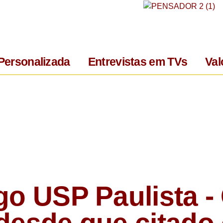
Personalizada
Entrevistas em TVs
Val
go USP Paulista -
desde que citado 