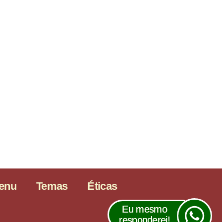
enu
Temas
Éticas
Eu mesmo
responderei!