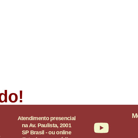
do!
M
Atendimento presencial
na Av. Paulista, 2001
SP Brasil - ou online
5