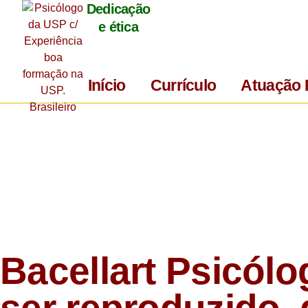
Dedicação
e ética
Início
Currículo
Atuação 
Bacellart Psicólo
ser reproduzido, 