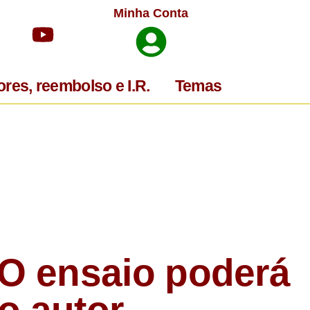
Minha Conta
ores, reembolso e I.R.
Temas
 O ensaio poderá
o autor.