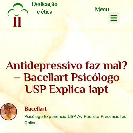
Dedicação
Menu
e ética
Antidepressivo faz mal?
– Bacellart Psicólogo
USP Explica 1apt
Bacellart
Psicólogo Experiência USP Av Paulista Presencial ou
Online